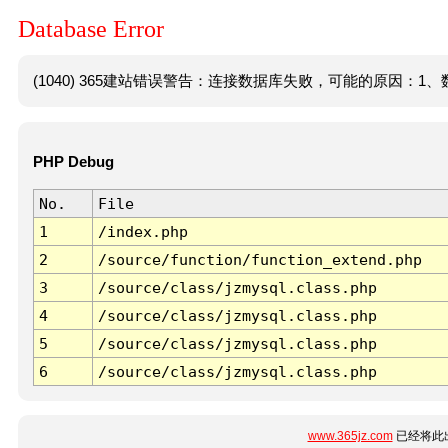
Database Error
(1040) 365建站错误警告：连接数据库失败，可能的原因：1、数
PHP Debug
No.
File
1
/index.php
2
/source/function/function_extend.php
3
/source/class/jzmysql.class.php
4
/source/class/jzmysql.class.php
5
/source/class/jzmysql.class.php
6
/source/class/jzmysql.class.php
www.365jz.com
已经将此