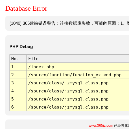
Database Error
(1040) 365建站错误警告：连接数据库失败，可能的原因：1、数
PHP Debug
No.
File
1
/index.php
2
/source/function/function_extend.php
3
/source/class/jzmysql.class.php
4
/source/class/jzmysql.class.php
5
/source/class/jzmysql.class.php
6
/source/class/jzmysql.class.php
www.365jz.com
已经将此