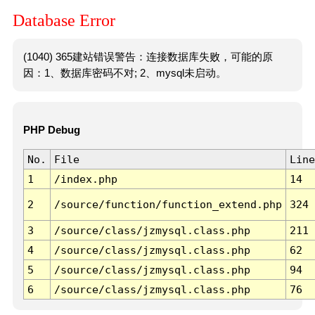
Database Error
(1040) 365建站错误警告：连接数据库失败，可能的原
因：1、数据库密码不对; 2、mysql未启动。
PHP Debug
No.
File
Line
1
/index.php
14
2
/source/function/function_extend.php
324
3
/source/class/jzmysql.class.php
211
4
/source/class/jzmysql.class.php
62
5
/source/class/jzmysql.class.php
94
6
/source/class/jzmysql.class.php
76