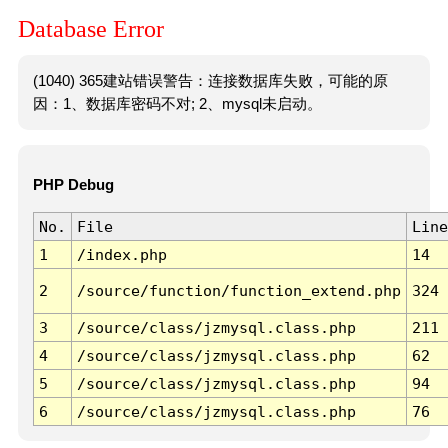
Database Error
(1040) 365建站错误警告：连接数据库失败，可能的原
因：1、数据库密码不对; 2、mysql未启动。
PHP Debug
No.
File
Line
1
/index.php
14
2
/source/function/function_extend.php
324
3
/source/class/jzmysql.class.php
211
4
/source/class/jzmysql.class.php
62
5
/source/class/jzmysql.class.php
94
6
/source/class/jzmysql.class.php
76