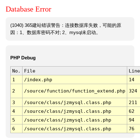
Database Error
(1040) 365建站错误警告：连接数据库失败，可能的原
因：1、数据库密码不对; 2、mysql未启动。
PHP Debug
No.
File
Line
1
/index.php
14
2
/source/function/function_extend.php
324
3
/source/class/jzmysql.class.php
211
4
/source/class/jzmysql.class.php
62
5
/source/class/jzmysql.class.php
94
6
/source/class/jzmysql.class.php
76