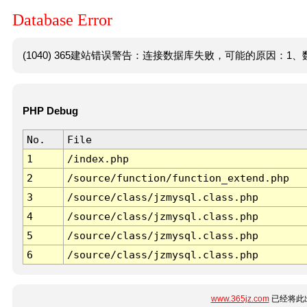
Database Error
(1040) 365建站错误警告：连接数据库失败，可能的原因：1、数
PHP Debug
No.
File
1
/index.php
2
/source/function/function_extend.php
3
/source/class/jzmysql.class.php
4
/source/class/jzmysql.class.php
5
/source/class/jzmysql.class.php
6
/source/class/jzmysql.class.php
www.365jz.com
已经将此