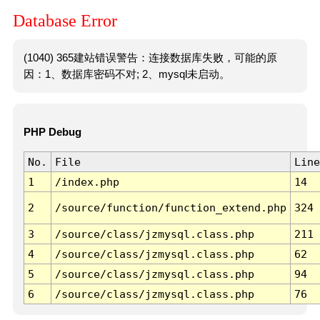
Database Error
(1040) 365建站错误警告：连接数据库失败，可能的原
因：1、数据库密码不对; 2、mysql未启动。
PHP Debug
No.
File
Line
1
/index.php
14
2
/source/function/function_extend.php
324
3
/source/class/jzmysql.class.php
211
4
/source/class/jzmysql.class.php
62
5
/source/class/jzmysql.class.php
94
6
/source/class/jzmysql.class.php
76