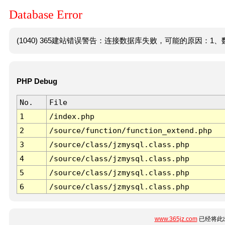
Database Error
(1040) 365建站错误警告：连接数据库失败，可能的原因：1、数
PHP Debug
No.
File
1
/index.php
2
/source/function/function_extend.php
3
/source/class/jzmysql.class.php
4
/source/class/jzmysql.class.php
5
/source/class/jzmysql.class.php
6
/source/class/jzmysql.class.php
www.365jz.com
已经将此