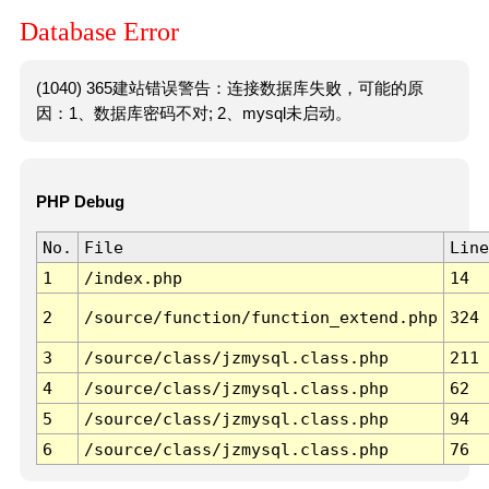
Database Error
(1040) 365建站错误警告：连接数据库失败，可能的原
因：1、数据库密码不对; 2、mysql未启动。
PHP Debug
No.
File
Line
1
/index.php
14
2
/source/function/function_extend.php
324
3
/source/class/jzmysql.class.php
211
4
/source/class/jzmysql.class.php
62
5
/source/class/jzmysql.class.php
94
6
/source/class/jzmysql.class.php
76