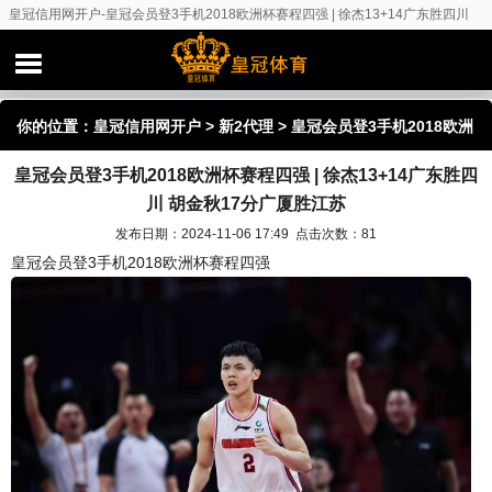
皇冠信用网开户-皇冠会员登3手机2018欧洲杯赛程四强 | 徐杰13+14广东胜四川
胡金秋17分广厦胜江苏
你的位置：
皇冠信用网开户
>
新2代理
> 皇冠会员登3手机2018欧洲
皇冠会员登3手机2018欧洲杯赛程四强 | 徐杰13+14广东胜四
杯赛程四强 | 徐杰13+14广东胜四川 胡金秋17分广厦胜江苏
川 胡金秋17分广厦胜江苏
发布日期：2024-11-06 17:49 点击次数：81
皇冠会员登3手机2018欧洲杯赛程四强