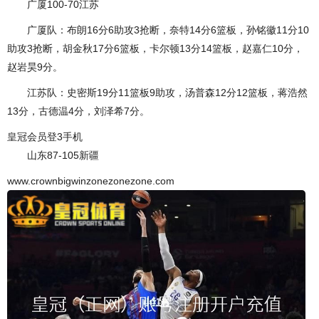
广厦100-70江苏
广厦队：布朗16分6助攻3抢断，奈特14分6篮板，孙铭徽11分10
助攻3抢断，胡金秋17分6篮板，卡尔顿13分14篮板，赵嘉仁10分，
赵岩昊9分。
江苏队：史密斯19分11篮板9助攻，汤普森12分12篮板，蒋浩然
13分，古德温4分，刘泽希7分。
皇冠会员登3手机
山东87-105新疆
www.crownbigwinzonezonezone.com