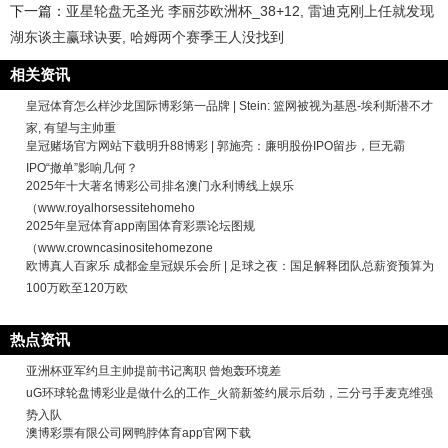
下一篇：
亚星轮盘无圣光 李丽莎欧洲杯_38+12, 雷迪克刚上任就发现
湖东谈主赢球诀要, 哈姆两个赛季王人没找到
相关资讯
皇冠体育怎么样沙龙国际博彩第一品牌 | Stein: 篮网被视为基恩-埃利斯潜不才
家, 有望与主帅重
皇冠赌场官方网站下载明升88博彩 | 郭施亮：廉明股份IPO留步，巨无霸
IPO“撤单”影响几何？
2025年十大著名博彩公司排名澳门永利博线上娱乐
（www.royalhorsessitehomeho
2025年皇冠体育app南国体育彩票论坛图规
（www.crowncasinositehomezone
欧博真人百家乐 成都金皇冠娱乐会所 | 足球之夜：国足解释团队总薪资预算为
100万欧至120万欧
热点资讯
亚洲杯亚军约旦主帅提前书记离职 曾炮轰环境差
uG环球轮盘博彩业是做什么的工作_火箭新签约展示后劲，三分弓手麦克维强
势入队
澳博彩票有限公司网鸭脖体育app官网下载