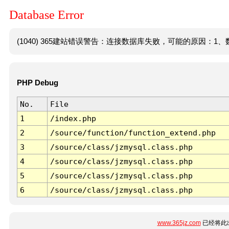
Database Error
(1040) 365建站错误警告：连接数据库失败，可能的原因：1、数
PHP Debug
No.
File
1
/index.php
2
/source/function/function_extend.php
3
/source/class/jzmysql.class.php
4
/source/class/jzmysql.class.php
5
/source/class/jzmysql.class.php
6
/source/class/jzmysql.class.php
www.365jz.com
已经将此